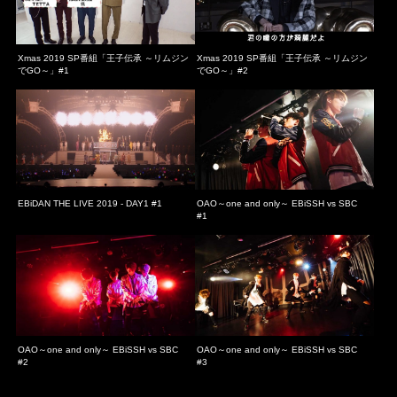
Xmas 2019 SP番組「王子伝承 ～リムジン
Xmas 2019 SP番組「王子伝承 ～リムジン
でGO～」#1
でGO～」#2
EBiDAN THE LIVE 2019 - DAY1 #1
OAO～one and only～ EBiSSH vs SBC
#1
OAO～one and only～ EBiSSH vs SBC
OAO～one and only～ EBiSSH vs SBC
#2
#3