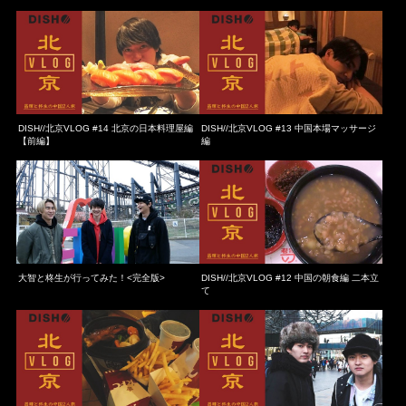
DISH//北京VLOG #14 北京の日本料理屋編
DISH//北京VLOG #13 中国本場マッサージ
【前編】
編
大智と柊生が行ってみた！<完全版>
DISH//北京VLOG #12 中国の朝食編 二本立
て