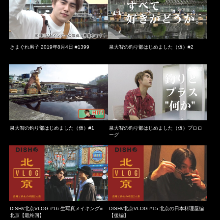
きまぐれ男子 2019年8月4日 #1399
泉大智の釣り部はじめました（仮）#2
泉大智の釣り部はじめました（仮）#1
泉大智の釣り部はじめました（仮）プロロ
ーグ
DISH//北京VLOG #16 生写真メイキングin
DISH//北京VLOG #15 北京の日本料理屋編
北京【最終回】
【後編】