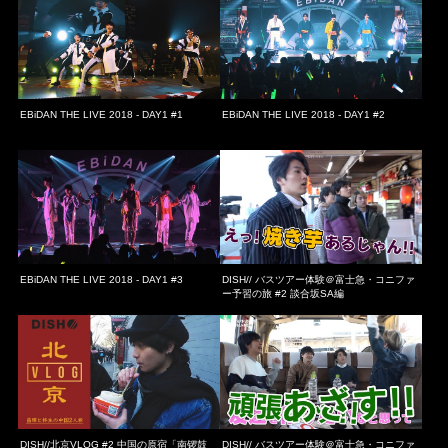
EBiDAN THE LIVE 2018 - DAY1 #1
EBiDAN THE LIVE 2018 - DAY1 #2
EBiDAN THE LIVE 2018 - DAY1 #3
DISH// バスツアー体験＠富士急・コニファ
ー予習の旅 #2 談合坂SA編
DISH//北京VLOG #2 中国の原宿「南锣鼓
DISH// バスツアー体験＠富士急・コニファ