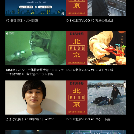
#2 矢部昌暉 × 北村匠海
DISH//北京VLOG #5 万里の長城編
DISH// バスツアー体験＠富士急・コニファ
DISH//北京VLOG #4 レストラン編
ー予習の旅 #3 富士急ハイランド編
きまぐれ男子 2019年3月8日 #1250
DISH//北京VLOG #3 スケート編