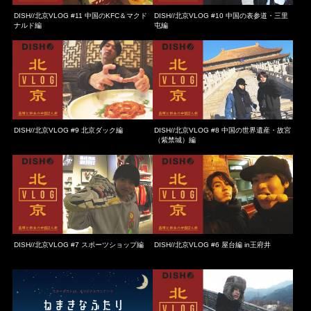
DISH//北京VLOG #11 中国のKFC＆マクド
DISH//北京VLOG #10 中国の表参道・三里
ナルド編
屯編
DISH//北京VLOG #9 北京ダック編
DISH//北京VLOG #8 中国の世界遺産・故宮
（紫禁城）編
DISH//北京VLOG #7 スポーツショップ編
DISH//北京VLOG #6 屋台編 in王府井