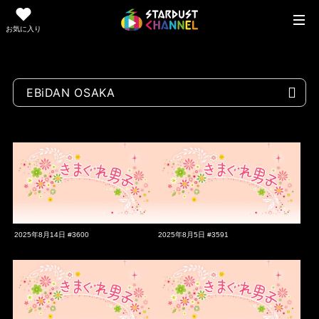
お気に入り
2025年8月14日 #3600
2025年8月5日 #3591