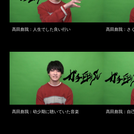
髙田彪我：人生でした良い行い
髙田彪我：さ
髙田彪我：幼少期に聴いていた音楽
髙田彪我：自