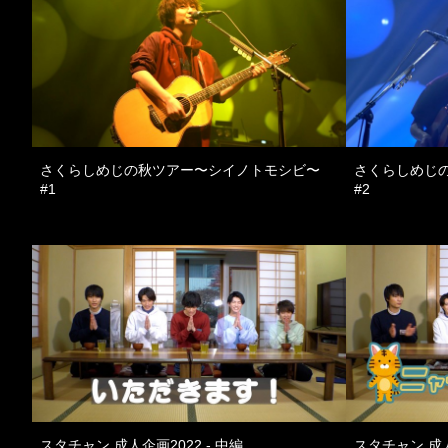
さくらしめじの秋ツアー〜シイノトモシビ〜
さくらしめじ
#1
#2
スタチャン 成人企画2022 - 中編
スタチャン 成人