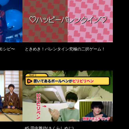
モシビ〜
ときめき！バレンタイン究極の二択ゲーム！
#5 田中雅功(さくらしめじ)