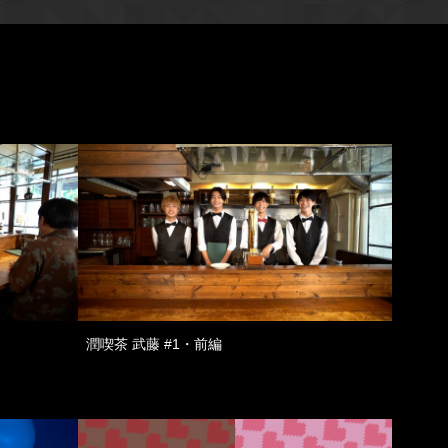
潤喫茶 武藤 #1・前編