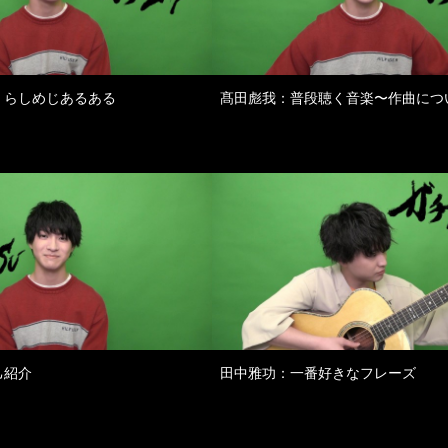
くらしめじあるある
髙田彪我：普段聴く音楽〜作曲につ
己紹介
田中雅功：一番好きなフレーズ