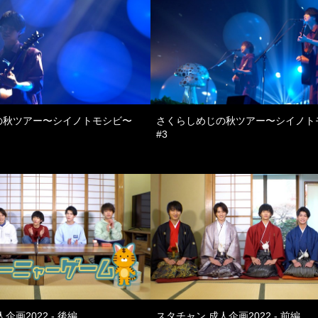
の秋ツアー〜シイノトモシビ〜
さくらしめじの秋ツアー〜シイノト
#3
企画2022 - 後編
スタチャン 成人企画2022 - 前編