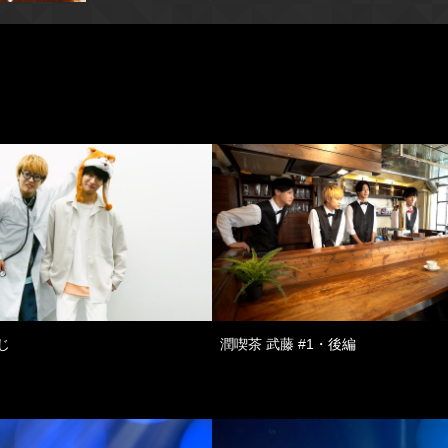
じ
潤喫茶 武藤 #1・後編