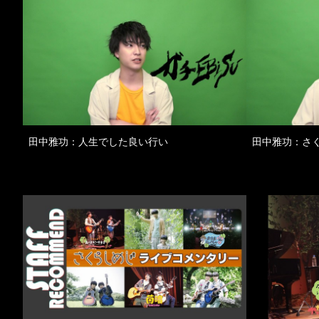
田中雅功：人生でした良い行い
田中雅功：さ