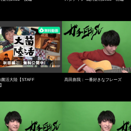
菌活大陸【STAFF
髙田彪我：一番好きなフレーズ
D】