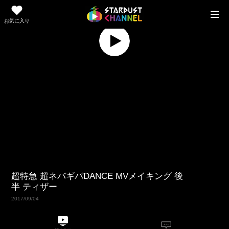
お気に入り
Replay
Play
Video
超特急 超ネバギバDANCE MVメイキング 後
半 ティザー
2017/09/04