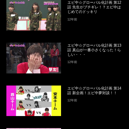
エビ中☆グローバル化計画 第12
話 先生がブチギレ！？エビ中は
じめてのドッキリ
12年前
エビ中☆グローバル化計画 第13
話 真山が一番小さくなった！ら
しい・・・
12年前
エビ中☆グローバル化計画 第14
話 新企画！エビ中夢対談！！
12年前