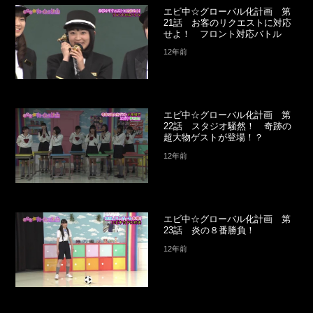
エビ中☆グローバル化計画 第
21話 お客のリクエストに対応
せよ！ フロント対応バトル
12年前
エビ中☆グローバル化計画 第
22話 スタジオ騒然！ 奇跡の
超大物ゲストが登場！？
12年前
エビ中☆グローバル化計画 第
23話 炎の８番勝負！
12年前