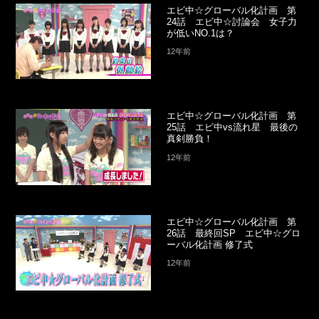
エビ中☆グローバル化計画 第
24話 エビ中☆討論会 女子力
が低いNO.1は？
12年前
エビ中☆グローバル化計画 第
25話 エビ中vs流れ星 最後の
真剣勝負！
12年前
エビ中☆グローバル化計画 第
26話 最終回SP エビ中☆グロ
ーバル化計画 修了式
12年前