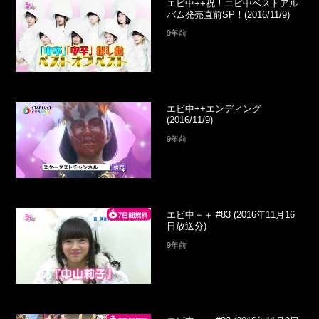
エビ中++祝！エビ中ベストアル
バム発売直前SP！(2016/11/9)
9年前
エビ中++エンディング
(2016/11/9)
9年前
エビ中＋＋ #83 (2016年11月16
日放送分)
9年前