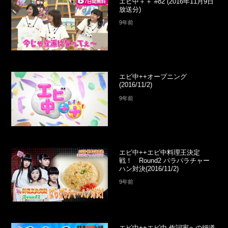
エビ中＋＋ #82 (2016年11月9日
放送分)
9年前
エビ中++オープニング
(2016/11/2)
9年前
エビ中++エビ中料理王決定
戦！ Round2 パラパラチャー
ハン対決(2016/11/2)
9年前
エビ中++エビ中 作詞家への細道