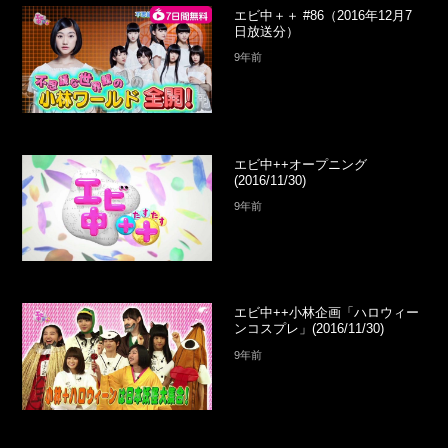
エビ中＋＋ #86（2016年12月7
日放送分）
9年前
エビ中++オープニング
(2016/11/30)
9年前
エビ中++小林企画「ハロウィー
ンコスプレ」(2016/11/30)
9年前