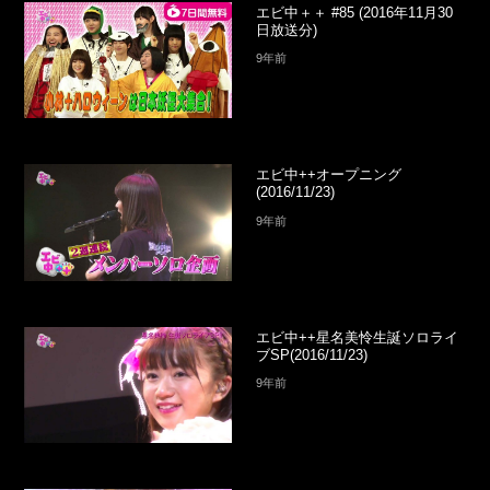
エビ中＋＋ #85 (2016年11月30
日放送分)
9年前
エビ中++オープニング
(2016/11/23)
9年前
エビ中++星名美怜生誕ソロライ
ブSP(2016/11/23)
9年前