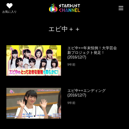
お気に入り
エビ中＋＋
エビ中++年末恒例！大学芸会
新プロジェクト発足！
(2016/12/7)
9年前
エビ中++エンディング
(2016/12/7)
9年前