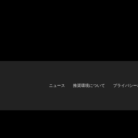
ニュース
推奨環境について
プライバシー