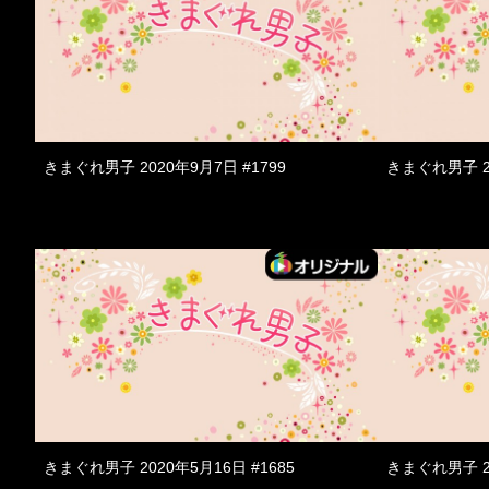
きまぐれ男子 2020年9月7日 #1799
きまぐれ男子 20
きまぐれ男子 2020年5月16日 #1685
きまぐれ男子 20