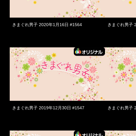
きまぐれ男子 2020年1月16日 #1564
きまぐれ男子 20
きまぐれ男子 2019年12月30日 #1547
きまぐれ男子 20