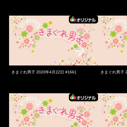
きまぐれ男子 2020年4月22日 #1661
きまぐれ男子 20