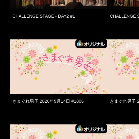
CHALLENGE STAGE - DAY2 #1
CHALLENGE S
きまぐれ男子 2020年9月14日 #1806
きまぐれ男子 20