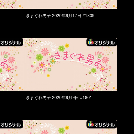
2
きまぐれ男子 2020年9月17日 #1809
3
きまぐれ男子 2020年9月9日 #1801