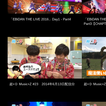
「EBiDAN THE LIVE 2016」Day1 - Part4
「EBiDAN THE
Part3【CHAP
超×Ｄ Music+Z #23 2014年6月13日配信分
超×Ｄ Music