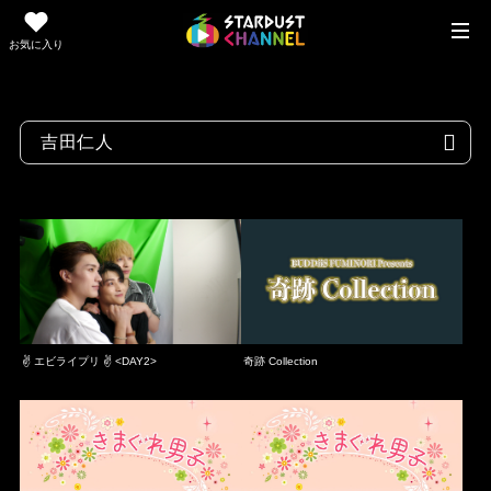
お気に入り
✌ エビライプリ ✌ <DAY2>
奇跡 Collection