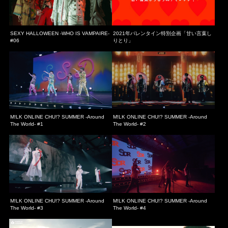
SEXY HALLOWEEN -WHO IS VAMPAIRE-
2021年バレンタイン特別企画「甘い言葉し
#06
りとり」
M!LK ONLINE CHU!? SUMMER -Around
M!LK ONLINE CHU!? SUMMER -Around
The World- #1
The World- #2
M!LK ONLINE CHU!? SUMMER -Around
M!LK ONLINE CHU!? SUMMER -Around
The World- #3
The World- #4