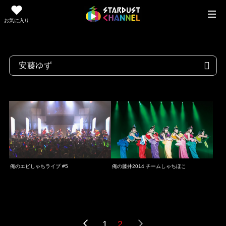
お気に入り
俺のエビしゃちライブ #5
俺の藤井2014 チームしゃちほこ
1
2