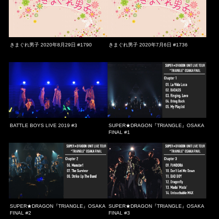
きまぐれ男子 2020年8月29日 #1790
きまぐれ男子 2020年7月6日 #1736
BATTLE BOYS LIVE 2019 #3
SUPER★DRAGON『TRIANGLE』OSAKA
FINAL #1
SUPER★DRAGON『TRIANGLE』OSAKA
SUPER★DRAGON『TRIANGLE』OSAKA
FINAL #2
FINAL #3