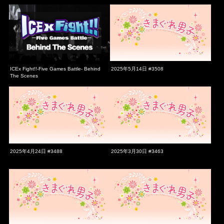
ICEx Fight!!-Five Games Battle- Behind
2025年5月14日 #3508
The Scenes
2025年4月24日 #3488
2025年3月30日 #3463