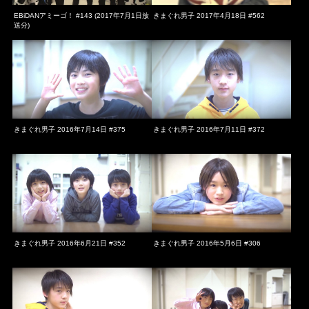
EBiDANアミーゴ！ #143 (2017年7月1日放
きまぐれ男子 2017年4月18日 #562
送分)
きまぐれ男子 2016年7月14日 #375
きまぐれ男子 2016年7月11日 #372
きまぐれ男子 2016年6月21日 #352
きまぐれ男子 2016年5月6日 #306