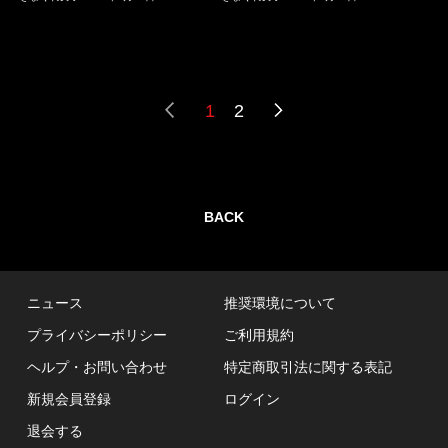
1
2
BACK
ニュース
推奨環境について
プライバシーポリシー
ご利用規約
ヘルプ・お問い合わせ
特定商取引法に関する表記
新規会員登録
ログイン
退会する