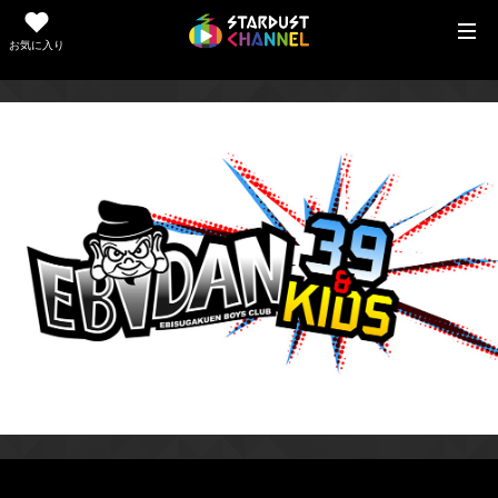
お気に入り