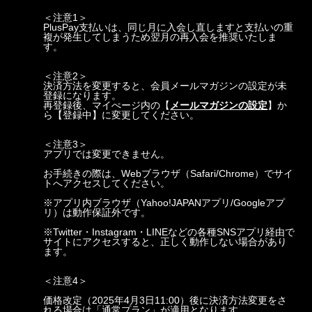
＜注意1＞
PlusPay支払いは、同じ月に入会し直しますと支払いの重
複が発生してしまうため翌月の再入会を推奨いたしま
す。
＜注意2＞
決済方法を変更すると、会員メールマガジンの設定が未
登録になります。
再登録後、マイぺージ内の【
メールマガジンの設定
】か
ら【登録中】に変更してください。
＜注意3＞
アプリでは変更できません。
お手続きの際は、Webブラウザ（Safari/Chrome）でサイ
トへアクセスしてください。
※アプリ内ブラウザ（Yahoo!JAPANアプリ/Googleアプ
リ）は動作保証外です。
※Twitter・Instagram・LINEなどの各種SNSアプリ経由で
サイトにアクセスすると、正しく動作しない場合があり
ます。
＜注意4＞
価格改定
（2025年4月3日11:00）
後に決済方法変更をさ
れる場合は「通常プラン」が適用となります。