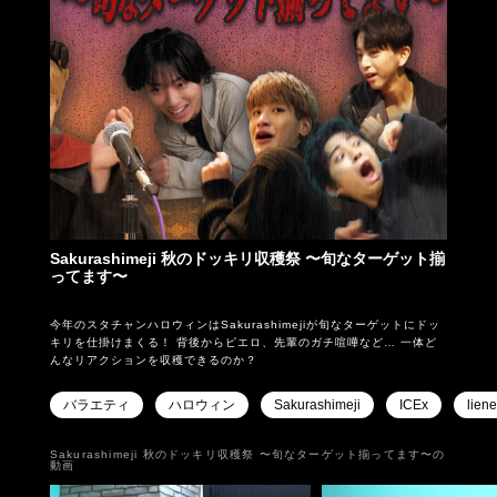
Sakurashimeji 秋のドッキリ収穫祭 〜旬なターゲット揃
ってます〜
今年のスタチャンハロウィンはSakurashimejiが旬なターゲットにドッ
キリを仕掛けまくる！ 背後からピエロ、先輩のガチ喧嘩など… 一体ど
んなリアクションを収穫できるのか？
バラエティ
ハロウィン
Sakurashimeji
ICEx
liene
Sakurashimeji 秋のドッキリ収穫祭 〜旬なターゲット揃ってます〜の
動画