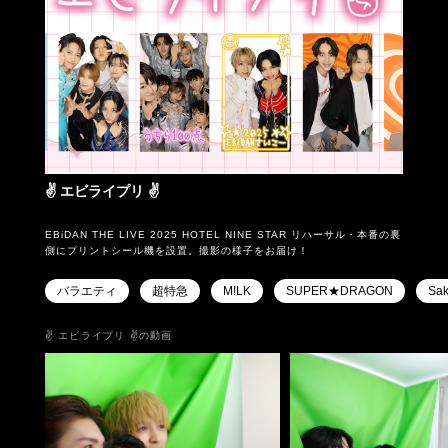
✌ エビライプリ ✌
EBiDAN THE LIVE 2025 HOTEL NINE STAR リハーサル・本番の裏
側にプリントシール機を設置。撮影の様子をお届け！
バラエティ
超特急
M!LK
SUPER★DRAGON
Sak
✌ エビライプリ ✌の動画