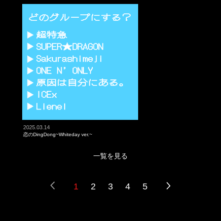
2025.03.14
恋のDingDong~Whiteday ver.~
一覧を見る
1
2
3
4
5