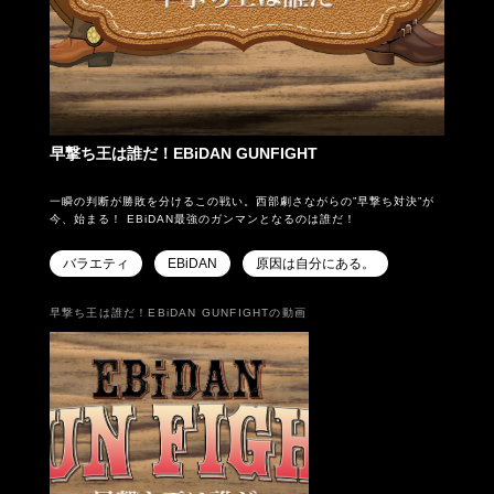
早撃ち王は誰だ！EBiDAN GUNFIGHT
一瞬の判断が勝敗を分けるこの戦い。西部劇さながらの”早撃ち対決”が
今、始まる！ EBiDAN最強のガンマンとなるのは誰だ！
バラエティ
EBiDAN
原因は自分にある。
早撃ち王は誰だ！EBiDAN GUNFIGHTの動画