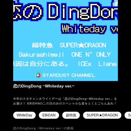
恋のDingDong ~Whiteday ver.~
今年のスタチャンホワイトデーは「恋のDingDong~Whiteday ver.」を
お届け！ EBiDANのこの日のみのスペシャルな姿をとくとごらんあれ！
WhiteDay
EBiDAN
超特急
SUPER★DRAGON
S
恋のDingDong ~Whiteday ver.~の動画