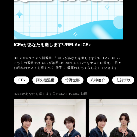
ICExがあなたを癒します♡RELAx ICEx
ICEx ×スタチャン新番組 『ICExがあなたを癒します♡RELAx ICEx』
こちらの番組ではICExが毎回EBiDAN メンバーをゲストに迎え、 日々
お疲れのゲストを癒すべく"勝手に"最高のおもてなしをしていきます
ICEx
阿久根温世
竹野世梛
八神遼介
志賀李玖
ICExがあなたを癒します♡RELAx ICExの動画