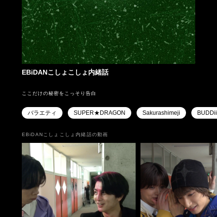
EBiDANこしょこしょ内緒話
ここだけの秘密をこっそり告白
バラエティ
SUPER★DRAGON
Sakurashimeji
BUDDi
EBiDANこしょこしょ内緒話の動画