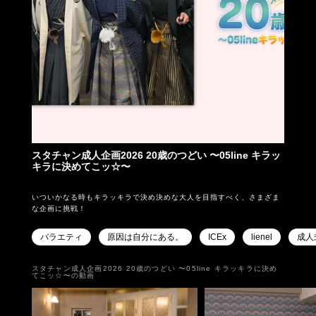
スタチャン成人企画2026 20歳のつどい 〜05line キラッ
キラに決めてこッ☆〜
いついかなる時もキラッキラで決め決めな大人を目指すべく、さまざま
な企画に挑戦！
バラエティ
原因は自分にある。
ICEx
lienel
成人
スタチャン成人企画2026 20歳のつどい 〜05line キラッキラに決め
てこッ☆〜の動画