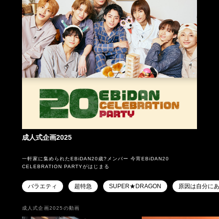
成人式企画2025
一軒家に集められたEBiDAN20歳?メンバー 今宵EBiDAN20
CELEBRATION PARTYがはじまる
バラエティ
超特急
SUPER★DRAGON
原因は自分に
成人式企画2025の動画