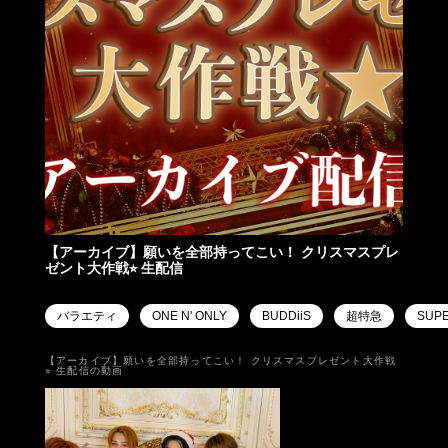
【アーカイブ】願いを全部持ってこい！ クリスマスプレ
ゼント大作戦⭐︎ 生配信
バラエティ
ONE N' ONLY
BUDDiiS
超特急
SUP
【アーカイブ】願いを全部持ってこい！ クリスマスプレゼント大作戦
⭐︎ 生配信の動画