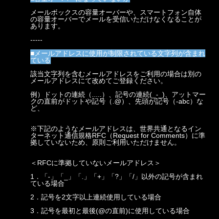
メールボックスの容量オーバーや、スマートフォン自体
の容量オーバーでメールを受信いただけなくなることが
あります。
-----
■メールアドレスに使用が制限されている文字列が含まれ
ている
該当文字列を含むメールアドレスをご利用の場合は別の
メールアドレスにて改めてご登録ください。
例）ドットの連続（.....）、記号の連続(_-_)、アットマー
クの直前がドットや記号（.@）、先頭が記号（-abc）な
ど、
※下記のようなメールアドレスは、世界共通となるイン
ターネット通信規格RFC（Request for Comments）に準
拠していないため、原則ご利用いただけません。
＜RFCに準拠していないメールアドレス＞
1．「-」「_」「.」「+」「?」「/」以外の記号が含まれ
ている場合
2．記号を2文字以上連続使用している場合
3．記号を最初と最後(@の直前)に使用している場合