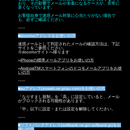
おり、その影響でメールが未着になるケースが、非常に
多くなっています。
お客様自身で迷惑メール対策に心当たりがない場合で
も、必ずご確認ください。
-----
■docomoアドレスをお使いの方
迷惑メールとして判定されたメールの確認方法は、下記
サイトをご参照ください。
※docomoサイトへ移ります
»
i
Phoneの標準メールアプリをお使いの方
»
AndroidTMスマートフォンのドコモメールアプリをお使
いの方
-----
■auアドレス(ezweb.ne.jp/au.com)をお使いの方
「なりすまし規制」を「高」に設定していると、メール
がブロックされる可能性があります。
「中」以下に設定・または設定を解除してください。
-----
■ソフトバンクアドレス(softbank.ne.jp/i.softbank.jp)をお
使いの方