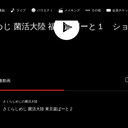
番組
ライブ
バラエティ
メイキング
その他
会員チケッ
じ 菌活大陸 福岡篇ぱーと１ シ
Play
Video
連動画
さくらしめじの菌活大陸
さくらしめじ 菌活大陸 東京篇ぱーと２