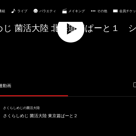
番組
ライブ
バラエティ
メイキング
その他
会員チケッ
じ 菌活大陸 北海道篇ぱーと１ 
Play
Video
連動画
さくらしめじの菌活大陸
さくらしめじ 菌活大陸 東京篇ぱーと２